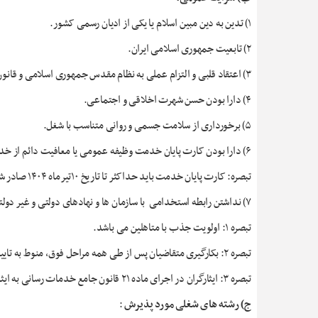
۱) تدین به دین مبین اسلام یا یکی از ادیان رسمی کشور.
۲) تابعیت جمهوری اسلامی ایران.
۳) اعتقاد قلبی و التزام عملی به نظام مقدس جمهوری اسلامی و قانون اساسی.
۴) دارا بودن حسن شهرت اخلاقی و اجتماعی.
۵) برخورداری از سلامت جسمی و روانی متناسب با شغل.
۶) دارا بودن کارت پایان خدمت وظیفه عمومی یا معافیت دائم از خدمت برای آقایان.
تبصره: کارت پایان خدمت باید حداکثر تا تاریخ ۱۰تیرماه ۱۴۰۴ صادر شده باشد.
۷) نداشتن رابطه استخدامی با سازمان ها و نهادهای دولتی و غیر دولتی در زمان موافقت با همکاری.
تبصره ۱: اولویت جذب با متاهلین می باشد.
تبصره ۲: بکارگیری متقاضیان پس از طی همه مراحل فوق،‌ منوط به تایید در کمیته نیروی انسانی نهاد می باشد.
تبصره ۳: ایثارگران در اجرای ماده ۲۱ قانون جامع خدمات رسانی به ایثارگران مشمول قوانین خاص خود می باشند.
ج) رشته های شغلی مورد پذیرش
: