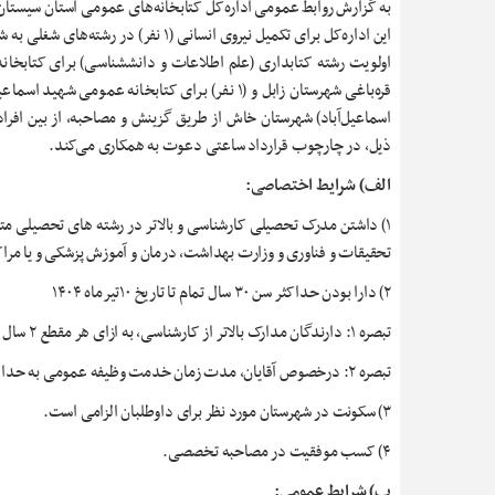
به گزارش روابط عمومی اداره‌کل کتابخانه‌های عمومی استان سیستان 
این اداره‌کل برای تکمیل نیروی انسانی (۱ نفر) در رشته‌
اولویت رشته کتابداری (علم اطلاعات و دانش‎شناس
قره‌باغی شهرستان زابل و (۱ نفر) برای کتابخانه عمومی شهید
اسماعیل‌آباد) شهرستان خاش از طریق گزینش و مصاحبه، از بین افراد
ذیل، در چارچوب قرارداد ساعتی دعوت به همکاری می‌کند.
الف) شرایط اختصاصی:
۱) داشتن مدرک تحصیلی کارشناسی و بالاتر در رشته های تحصیلی متنا
تحقیقات و فناوری و وزارت بهداشت، درمان و آموزش پزشکی و یا مرا
۲) دارا بودن حداکثر سن ۳۰ سال تمام تا تاریخ ۱۰تیرماه ۱۴۰۴
تبصره ۱: دارندگان مدارک بالاتر از کارشناسی، به ازای هر مقطع ۲ سال به حداکثر سن آنان اضافه می شود.
تبصره ۲: درخصوص آقایان، مدت زمان خدمت وظیفه عمومی به حداکثر سن اضافه می شود.
۳) سکونت در شهرستان مورد نظر برای داوطلبان الزامی است.
۴) کسب موفقیت در مصاحبه تخصصی.
ب) شرایط عمومی: