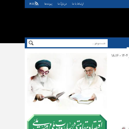
ارتباط با ما
دربارهٔ ما
پيوندها
RSS