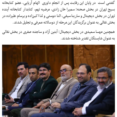
گفتنی است در پایان این رقابت پس از انجام داوری الهام آریایی، عضو کتابخانه
بسیج تهران در بخش صحنه؛ سمیرا خان زادی، مرضیه تهم، کتابدار کتابخانه آینده
تهران در بخش دیجیتال و سارینا سیفی، النا دوستی و ثنا اکبرزاده و برسام علیزاده در
بخش نقالی به عنوان برگزیدگان این مرحله از دوسالانه معرفی و تجلیل شدند.
همچنین مهسا سعیدی در بخش دیجیتال؛ آبتین آزاد و ساجده صفری در بخش نقالی
به عنوان شایستگان تقدیر شناخته شدند.