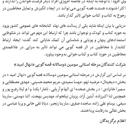
وی افزود: با توجه به اینکه در جامعه امروزی افراد دیگر فرصت خواندن را ندارند و
اکثرا شنونده هستند قصه گویی می تواند در ایجاد انگیزش و تمایل مخاطبین در
رجوع به کتاب و کتاب خوانی تاثیر گذار باشد.
دریایی با بیان اینکه شاید یکی از رسالت های نهاد کتابخانه های عمومی کشور ورود
به حوزه کتاب و کودک و نوجوان باشد چرا که ارتباط این مهم می تواند در شکوفایی
استعدادهای پنهان و پویایی و شناسایی آن کمک شایانی کند گفت: ایجاد ارتباط
کتابدار با مخاطبین در اثر قصه گویی می تواند تاثیر به سزایی در علاقمندی
مخاطبین در حوزه کتاب و کتاب خوانی به وجود بیاورد.
شرکت کنندگان مرحله استانی سومین دوسالانه قصه‌گویی «نهال امید»
بر اساس این گزارش در مرحله استانی سومین دوسالانه قصه‌گویی «نهال امید» در
بخش «دیجیتال» مرضیه تهم، مهسا سعیدی، مریم محمدحسینی، مهدی مصطفایی و
سمیرا خانزادی؛ در بخش صحنه ای الهام آریایی، تامارا یکتا و ام لیلا رفیع پور و
همچنین ثنا اکبرزاده، آبتین آزاد، پرنیان نیکخواه، مهدیس بهجت، النا دوستی، سارینا
سیفی، برسام علی زاده، ساجده صفری، سارینا رنجبر، دیانا تقی خانی و پریا عباسی در
بخش نقالی به رقابت پرداختند.
اعلام برگزیدگان