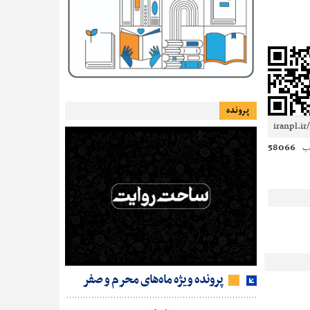
پرونده
58066
ب
پرونده ویژه ماه‌های محرم و صفر