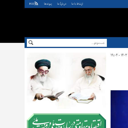
ارتباط با ما
دربارهٔ ما
پيوندها
RSS