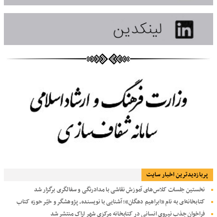
پربازديدترين اخبار سایت
نخستین جلسات کلاس‌های آموزش نقاشی با مدادرنگی و سفالگری برگزار شد
کتابخانه‌ای به نام «ابراهیم دهگان»؛ آشنایی با نویسنده، پژوهشگر و خیّر حوزه کتاب
فراخوان جذب نیروی انسانی در کتابخانه مرکزی شهر اراک منتشر شد