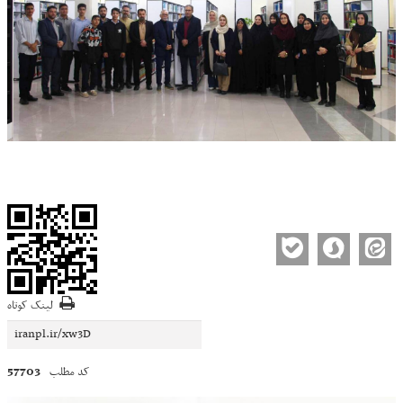
لینک کوتاه
57703
کد مطلب