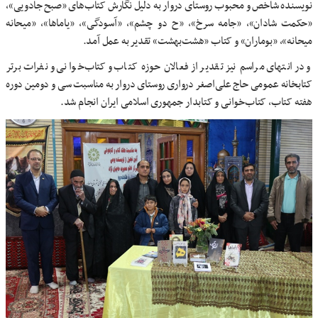
نویسنده شاخص و محبوب روستای دروار به دلیل نگارش کتاب‌های «صبح جادویی»،
«حکمت شادان»، «جامه سرخ»، «ح دو چشم»، «آسودگی»، «یاماها»، «میحانه
میحانه»، «بوماران» و کتاب «هشت‌بهشت» تقدیر به عمل آمد.
و در انتهای مراسم نیز تقدیر از فعالان حوزه کتاب و کتاب‌خوانی و نفرات برتر
کتابخانه عمومی حاج علی‌اصغر درواری روستای دروار به مناسبت سی و دومین دوره
هفته کتاب، کتاب‌خوانی و کتابدار جمهوری اسلامی ایران انجام شد.