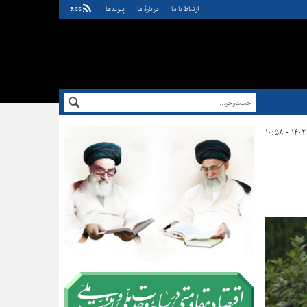
ارتباط با ما
دربارهٔ ما
پيوندها
RSS