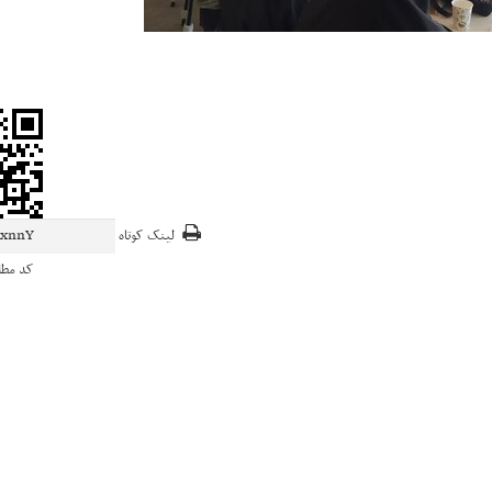
لینک کوتاه
کد مط