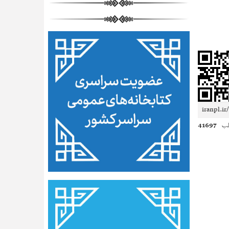
41697
لب