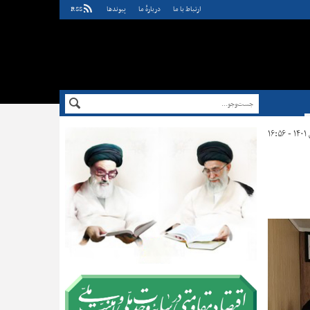
ارتباط با ما
دربارهٔ ما
پيوندها
RSS