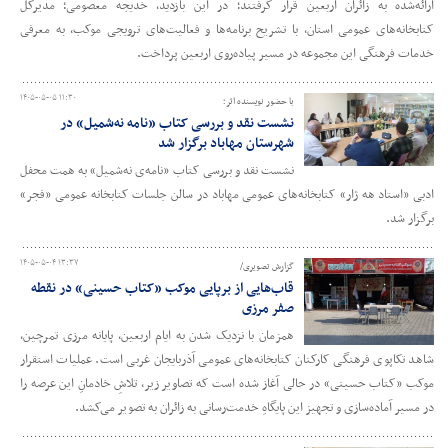
ارائه‌شده به زائران اربعین قرار گرفتند؛ در این بازدید، خدیجه معصومی؛ مدیرکل
کتابخانه‌های عمومی استان، با تشریح برنامه‌ها و فعالیت‌های ترویجی موکب، به معرفی
خدمات فرهنگی این مجموعه در مسیر پیاده‌روی اربعین پرداخت.
۱۴۰۵-۰۵-۰۵ ۱۱:۳۰
با حضور نویسنده اثر؛
نشست نقد و بررسی کتاب «نامه‌ نه‌شمیل» در
شهرستان مهاباد برگزار شد
نشست نقد و بررسی کتاب «نامه‌ی نه‌شمیل» به همت محفل
ادبی «استاد هه ژار» کتابخانه‌های عمومی مهاباد در سالن جلسات کتابخانه عمومی «فجر»
برگزار شد.
۱۴۰۵-۰۵-۰۴ ۱۳:۳۷
گزارش تصویری/
قاب‌هایی از برپایی موکب «کتاب حسینی» در نقطه
صفر مرزی
همزمان با نزدیک شدن به ایام اربعین، پایانه مرزی تمرچین،
شاهد تکاپوی فرهنگی کارکنان کتابخانه‌های عمومی آذربایجان‌ غربی است. عملیات استقرار
موکب «کتاب حسینی» در حالی آغاز شده است که تصاویر زیر، تلاشِ خادمانِ این عرصه را
در مسیر آماده‌سازی و تجهیز این پایگاهِ خدمت‌رسانی به زائران به تصویر می‌کشد.