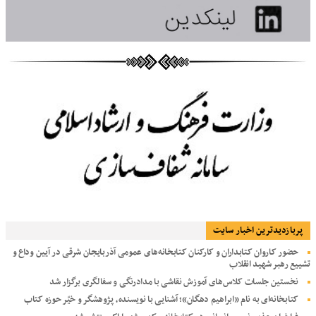
پربازديدترين اخبار سایت
حضور کاروان کتابداران و کارکنان کتابخانه‌های عمومی آذربایجان شرقی در آیین وداع و
تشییع رهبر شهید انقلاب
نخستین جلسات کلاس‌های آموزش نقاشی با مدادرنگی و سفالگری برگزار شد
کتابخانه‌ای به نام «ابراهیم دهگان»؛ آشنایی با نویسنده، پژوهشگر و خیّر حوزه کتاب