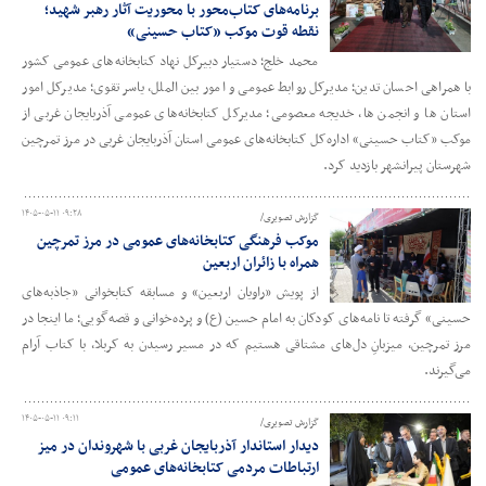
برنامه‌های کتاب‌محور با محوریت آثار رهبر شهید؛
نقطه قوت موکب «کتاب حسینی»
محمد خلج؛ دستیار دبیرکل نهاد کتابخانه‌های عمومی کشور
با همراهی احسان تدین؛ مدیرکل روابط عمومی و امور بین الملل، یاسر تقوی؛ مدیرکل امور
استان ها و انجمن ها، خدیجه معصومی؛ مدیرکل کتابخانه‌های عمومی آذربایجان غربی از
موکب «کتاب حسینی» اداره‌کل کتابخانه‌های عمومی استان آذربایجان غربی در مرز تمرچین
شهرستان پیرانشهر بازدید کرد.
۱۴۰۵-۰۵-۱۱ ۰۹:۲۸
گزارش تصویری/
موکب فرهنگی کتابخانه‌های عمومی در مرز تمرچین
همراه با زائران اربعین
از پویش «راویان اربعین» و مسابقه کتابخوانی «جاذبه‌های
حسینی» گرفته تا نامه‌های کودکان به امام حسین (ع) و پرده‌خوانی و قصه‌گویی؛ ما اینجا در
مرز تمرچین، میزبانِ دل‌های مشتاقی هستیم که در مسیر رسیدن به کربلا، با کتاب آرام
می‌گیرند.
۱۴۰۵-۰۵-۱۱ ۰۹:۱۱
گزارش تصویری/
دیدار استاندار آذربایجان‌ غربی با شهروندان در میز
ارتباطات مردمی کتابخانه‌های عمومی