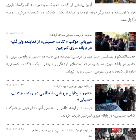
آیین رونمایی از کتاب «عینک مهندس» به قلم رکسانا بلوری
انور Y نویسنده و تصویرگر حوزه کودک و کتابدار بخش کودک، در کتابخانه مرکزی ارومیه
برگزار شد.
۱۴۰۵-۰۵-۱۱ ۱۳:۰۳
همزمان با اربعین حسینی صورت گرفت؛
میزبانیِ موکب «کتاب حسینی» از نماینده ولی‌فقیه
در پایانه مرزی تمرچین
حجت‌الاسلام والمسلمین سید مهدی قریشی؛ نماینده ولی‌ فقیه در استان آذربایجان‌ غربی، با
حضور در پایانه مرزی تمرچین، از فعالیت‌های فرهنگی و ترویجی موکب «کتاب حسینی»
اداره‌کل کتابخانه‌های عمومی استان بازدید کردند.
۱۴۰۵-۰۵-۱۱ ۱۰:۳۳
در پایانه مرزی تمرچین صورت گرفت؛
حضور سرداران مرزبانی- انتظامی در موکب «کتاب
حسینی»
فرماندهان ارشد نظامی و انتظامی آذربایجان‌ غربی از «موکب
کتاب حسینی» در پایانه مرزی تمرچین بازدید کردند.
۱۴۰۵-۰۵-۱۱ ۰۹:۳۸
در بازدید از موکب «کتاب حسینی» در مرز تمرچین مطرح
شد؛