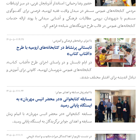
حضور رضا رحمانی؛ استاندار آذربایجان‌ غربی، در میز ارتباطات
مردمی کتابخانه‌های عمومی مستقر در میدان ولایت‌ فقیه ارومیه، فرصتی برای گفت‌وگوی
مستقیم با شهروندان، بررسی مطالبات فرهنگی و آشنایی میدانی با روند ارائه خدمات
کتابخانه‌های عمومی در قالب طرح «رزمگاه‌های شبانه» فراهم کرد.
۱۴۰۵-۰۵-۰۷ ۱۴:۲۷
با اجرای برنامه‌های فرهنگی و آموزشی؛
تابستانی پرنشاط در کتابخانه‌های ارومیه با طرح
«آفتاب کتاب»
در ایام تابستان و در راستای اجرای طرح «آفتاب کتاب»،
کتابخانه‌های عمومی شهرستان ارومیه، کانونی برای آموزش و
تبادل اندیشه برای اقشار مختلف شدند.
۱۴۰۵-۰۵-۰۷ ۱۱:۲۴
با اتمام زمان مسابقه و اهدای جوایز؛
مسابقه کتابخوانی «در محضر انیس مهربان» به
ایستگاه پایانی رسید
مسابقه کتابخوانی «در محضر انیس مهربان»، با اتمام زمان
مسابقه و اهدای جوایز برگزیدگان به ایستگاه پایانی رسید.
۱۴۰۵-۰۵-۰۷ ۱۱:۱۱
در نشست تکریم از اهداکنندگان میراث مکتوب و اسناد تاریخی