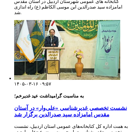
کتابخانه های عمومی شهرستان اردبیل در آستان مقدس
امامزاده سید صدرالدین ابن موسی الکاظم (ع) راه اندازی
شد.
۱۴۰۵-۰۳-۱۶ ۰۹:۵۷
به مناسبت گرامیداشت عید غدیرخم؛
نشست تخصصی غدیرشناسی «علی‌وار» در آستان
مقدس امامزاده سید صدرالدین برگزار شد
به همت اداره کل کتابخانه‌های عمومی استان اردبیل، نشست
تخصصی «غدیرشناسی» با محوریت موضوع «علی‌وار» در