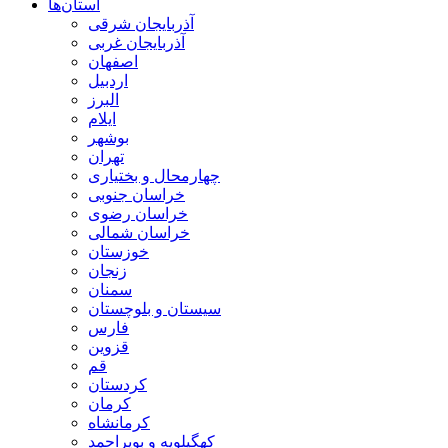
استان‌ها
آذربايجان شرقی
آذربایجان غربی
اصفهان
اردبيل
البرز
ايلام
بوشهر
تهران
چهارمحال و بختياری
خراسان جنوبی
خراسان رضوی
خراسان شمالی
خوزستان
زنجان
سمنان
سيستان و بلوچستان
فارس
قزوين
قم
كردستان
كرمان
كرمانشاه
كهگيلويه و بويراحمد