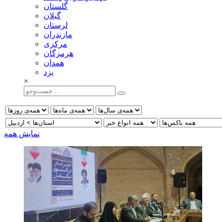
گلستان
گيلان
لرستان
مازندران
مركزی
هرمزگان
همدان
يزد
×
نمایش همه