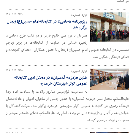
می‌کنند.
۱۴۰۵-۰۲-۱۲ ۰۹:۳۹
گزارش تصویری/
ویژه‌برنامه «حامی» در کتابخانه‌امام حسین(ع) زنجان
برگزار شد
همزمان با روز ملی خلیج فارس و در قالب طرح «حامی»،
زنجیره انسانی در حمایت از کتابخانه‌ها در برابر تهاجم
دشمنان، در کتابخانه عمومی امام حسین(ع) زنجان با حضور همکاران ، اعضای کتابخانه و
فعالان فرهنگی تشکیل شد.
۱۴۰۵-۰۲-۱۲ ۰۹:۳۸
گزارش تصویری/
طنین «زمزمه قدسیان» در محفل ادبی کتابخانه
عمومی کوثر شهرستان خرمدره
به مناسبت فرارسیدن سالروز ولادت با سعادت امام رضا
علیه‌السلام، محفل شعر «زمزمه قدسیان» با حضور جمعی از شاعران، ادیبان و علاقه‌مندان
فرهنگ رضوی در کتابخانه عمومی کوثر شهرستان خرمدره برگزار شد. شرکت‌کنندگان با
خوانش اشعار آئینی و دل‌نوشته‌هایی در وصف امام رضا علیه‌السلام، فضای جلسه را سرشار از
معنویت و ارادت رضوی کردند.