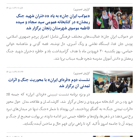
۱۴۰۵-۰۱-۳۱ ۱۱:۵۹
گزارش تصویری/
«موکب ایرانِ جان» به یاد «دختران شهید جنگ
رمضان» در کتابخانه عمومی سید سجاد و سیده
فاطمه موسوی شهرستان زنجان برگزار شد
در «موکب ایرانِ جان»؛ فعالیت‌های مختلف فرهنگی شامل؛ اهتزاز پرچم جمهوری اسلامی،
پویش جان فدا، ایستگاه نقاشی و رنگ آمیزی، دل نوشته، قصه گویی و شاهنامه خوانی
حماسی، روز یکشنبه ۳۰ فروردین ماه با هدف گرامیداشت یاد و خاطره دختران شهید جنگ
رمضان و دانش آموزان مدرسه شجره طیبه میناب برپا شد.
۱۴۰۵-۰۱-۲۹ ۱۲:۳۴
گزارش تصویری/
نشست دوم «فردای ایران» با محوریت جنگ و اثرات
تمدنی آن برگزار شد
در ویژه برنامه نشست تبیینی «فردای ایران» که جمعه 28
فروردین در کتابخانه سهروردی زنجان برگزار شد، کارشناسان و علاقه‌مندان حول محور
«اثرات تمدنی جنگ» به گفتگو پرداختند. این رویداد با شعار «جنگ تنها در میدان‌های نبرد
رخ نمی‌دهد؛ در ذهن‌ها، واژه‌ها و حافظه جمعی نیز ادامه دارد»، بر روایت صحیح از جنگ و
پیوند آن با جامعه امروز تأکید کرد تا راهی برای فهم حال و ساختن آینده بگشاید.