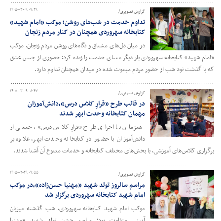
۱۴۰۵-۰۳-۰۹ ۰۹:۲۹
گزارش تصویری/
تداوم خدمت در شب‌های روشن؛ موکب «امام شهید»
کتابخانه سهروردی همچنان در کنار مردم زنجان
در میان دل‌های مشتاق و نگاه‌های روشن مردم زنجان، موکب
«امام شهید» کتابخانه سهروردی بار دیگر معنای خدمت را زنده کرد؛ حضوری از جنس عشق
که با گذشت نود شب از حضور مردم مبعوث شده در میدان همچنان تداوم دارد.
۱۴۰۵-۰۳-۰۹ ۰۸:۴۷
گزارش تصویری/
در قالب طرح «قرارِ کلاس درس»،دانش‌آموزان
مهمان کتابخانه وحدت ابهر شدند
همزمان با اجرای طرح «قرارِ کلاس درس»، جمعی از
دانش‌آموزان با حضور در کتابخانه وحدت ابهر، علاوه بر
برگزاری کلاس‌های آموزشی، با بخش‌های مختلف کتابخانه و خدمات متنوع آن آشنا شدند.
۱۴۰۵-۰۲-۲۹ ۰۹:۵۵
گزارش تصویری/
مراسم سالروز تولد شهید «مهنیا حسن‌زاده»،در موکب
امام شهید کتابخانه سهروردی برگزار شد
موکب امام شهید کتابخانه سهروردی، شب گذشته میزبان
آیینی متفاوت بود؛ مراسم جشن تولد شهید «مهنیا