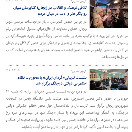
۱۴۰۵-۰۲-۰۵ ۱۰:۰۹
گزارش تصویری/
تلاقی فرهنگ و انقلاب در زنجان؛ کتابرسان سیار،
روایتگر هنر و ادب در میان مردم
در جریان حضور کتابرسان سیار در تجمعات مردمی شهر
زنجان، فضایی متفاوت از حال‌وهوای معمول کتابخوانی رقم
می‌خورد. در این رویداد، با ترکیب هنرهایی مانند نقاشی و رنگ‌آمیزی چهره، عروسک‌گردانی
و معرفی خدمات کتابخانه ای، جذابیت‌های بصری و فرهنگی برای حضور کودکان و نوجوانان
در کنار والدینشان فراهم می‌شود تا ضمن ایجاد صمیمیت، اشتیاق به عضویت و امانت کتاب
در دل‌ها زنده بماند.
۱۴۰۵-۰۱-۳۱ ۱۲:۰۰
گزارش تصویری/
نشست تبیینی«فردای ایران» با محوریت نظام
حکمرانی دولتی درجنگ برگزار شد
در ویژه برنامه نشست تبیینی «فردای ایران» که شنبه ۲۹
فروردین با حضور دکتر محسن افشارچی؛ عضو هیئت علمی دانشگاه زنجان در کتابخانه
سهروردی زنجان برگزار شد، کارشناسان و علاقه‌مندان حول محور «نظام حکمرانی دولتی
درجنگ» به گفتگو پرداختند. این رویداد با شعار «جنگ تنها در میدان‌های نبرد رخ
نمی‌دهد؛ در ذهن‌ها، واژه‌ها و حافظه جمعی نیز ادامه دارد»، بر روایت صحیح از جنگ و
پیوند آن با جامعه امروز تأکید کرد تا راهی برای فهم حال و ساختن آینده بگشاید.