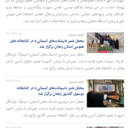
شهرستان ابهر با تدارک مجموعه‌ای از فعالیت‌های اجتماعی و فرهنگی، حضور پررنگی در این
رویداد داشت. در این برنامه، پلاکارد نویسی، نقاشی صورت، رنگ‌آمیزی و مسابقه ویژه
کودکان، پخش سرودهای حماسی، مداحی، رجزخوانی و نقالی اعضای کتابخانه های عمومی
ابهر و برپایی ایستگاه صلواتی و پخش نذری از جمله فعالیت های اجرا شده بود.
۱۴۰۵-۰۱-۲۲ ۱۰:۵۲
گزارش تصویری/
محفل شعر «نیمکت‌های آسمانی» در کتابخانه های
عمومی استان زنجان برگزار شد
محفل شعر سراسری «نیمکت‌های آسمانی» درسوگ فرشتگان
کوچک مدرسه شجره طیبه میناب، همزمان با سراسر کشور،با حضور شاعران آیینی استان
زنجان در کتابخانه های عمومی منتخب استان زنجان برگزار شد.
۱۴۰۵-۰۱-۲۰ ۱۵:۰۱
گزارش تصویری/
محفل شعر «نیمکت‌های آسمانی» در کتابخانه
موسوی گلشهر زنجان برگزار شد
محفل شعر سراسری «نیمکت‌های آسمانی» درسوگ فرشتگان
کوچک مدرسه شجره طیبه میناب، همزمان با سراسر کشور،
امروز با حضور شاعران آیینی زنجان در محل کتابخانه موسوی گلشهر برگزار شد.