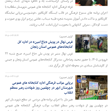
در راستای گرامیداشت یاد و خاطره شهدای جنگ رمضان
غرفه فرهنگی اداره کتابخانه های عمومی شهرستان سلطانیه با
اجرای برنامه های متنوع فرهنگی در قالب ایستگاه کاریکاتور ،خوشنویسی،برپایی نمایشگاه
کاریکاتور و ماکت دانش آموزان مدرسه شجره طیبه میناب، نقاشی پرچم ایران روی صورت و
دست کودکان ، معرفی کتابهایی با محوریت ایران،امانت کتاب برپاشد.
۱۴۰۵-۰۱-۲۲ ۱۴:۲۲
گزارش تصویری/
غرس نهال در پویش «باغ امین» در اداره کل
کتابخانه‌های عمومی استان زنجان
غرس نهال مثمر در پویش ملی «باغ امین»، صبح شنبه ۲۲
فروردین ۱۴۰۵، با حضور محمد رضاخانی، مدیرکل کتابخانه‌های عمومی استان زنجان و جمعی
از کارشناسان ستادی، در محوطه اداره کل برگزار شد.
۱۴۰۵-۰۱-۲۲ ۱۱:۵۶
گزارش تصویری/
برپایی موکب فرهنگی اداره کتابخانه های عمومی
شهرستان ابهر در چهلمین‌ روز شهادت رهبر معظم
انقلاب
همزمان با اجرای برنامه‌های مردمی در سطح شهرستان ابهر
در چهلمین روز از شهادت رهبر معظم انقلاب، موکب فرهنگی کتابخانه‌ های عمومی