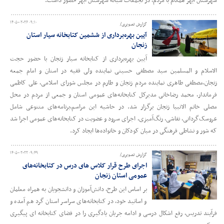
شهرستان ابهر همگام با مردم، در تجمعات شبانه شهرستان ابهر حضور داشت.
۱۴۰۵-۰۲-۲۶ ۰۹:۱۰
گزارش تصویری/
آیین بهره‌برداری از ششمین کتابخانه سیار استان
زنجان
آیین بهره‌برداری از کتابخانه سیار زنجان با حضور حجت
الاسلام و المسلمین سید مصطفی حسینی نماینده ولی فقیه در استان و امام جمعه
زنجان،مصطفی طاهری نماینده مردم زنجان و طارم در مجلس شورای اسلامی، علی کاظمی
فرماندار، محمد رضاخانی مدیرکل کتابخانه‌های عمومی استان و جمعی از مردم در محل
مصلی خاتم الانبیا زنجان برگزار شد. در حاشیه این مراسم،برنامه‌های متنوعی شامل
عروسک‌گردانی، نقاشی، رنگ‌آمیزی، اجرای سرود و عضویت در کتابخانه‌های عمومی اجرا شد
که شور و نشاطی فرهنگی در میان کودکان و خانواده‌ها ایجاد کرد.
۱۴۰۵-۰۲-۲۲ ۰۹:۴۹
گزارش تصویری/
اجرای طرح قرار کلاس های درس در کتابخانه‌های
عمومی استان زنجان
بر اساس این طرح، دانش‌آموزان و دانشجویان به همراه معلمان
و اساتید خود، در کتابخانه‌های سراسر استان گرد هم آمده و
فرآیند تدریس، رفع اشکال درسی و ادامه جریان یادگیری را در فضای کتابخانه ای پیگیری