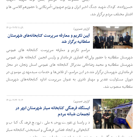
حسن‌زاده»، کودک شهید جنگ اخیر ایران و رژیم صهیونی-آمریکایی با حضورهم‌کلاسی ها و
اقشار مختلف مردم برگزار شد.
۱۴۰۵-۰۲-۲۷ ۱۱:۵۹
گزارش تصویری/
آیین تکریم و معارفه سرپرست کتابخانه‌های شهرستان
سلطانیه برگزار شد
مراسم تکریم و معارفه سرپرست کتابخانه های عمومی
شهرستان سلطانیه با حضور ولی‌اله انصاری فرماندار و رئیس انجمن کتابخانه های عمومی
شهرستان سلطانیه و محمد رضاخانی مدیرکل کتابخانه های عمومی استان زنجان، در محل
فرمانداری شهرستان برگزار شد.در این مراسم، از تلاش‌ها و خدمات سیدمهدی موسوی در
دوران مسئولیت تقدیر و مهناز نادری به عنوان سرپرست اداره کتابخانه‌های شهرستان
سلطانیه منصوب شد.
۱۴۰۵-۰۲-۲۶ ۰۹:۱۳
گزارش تصویری/
ایستگاه فرهنگی کتابخانه سیار شهرستان ابهر در
تجمعات شبانه مردم
در راستای تقویت روحیه ملی، ترویج فرهنگ کتاب و
کتابخوانی و ایجاد فضایی فرهنگی و امیدبخش،‌کتابخانه سیار