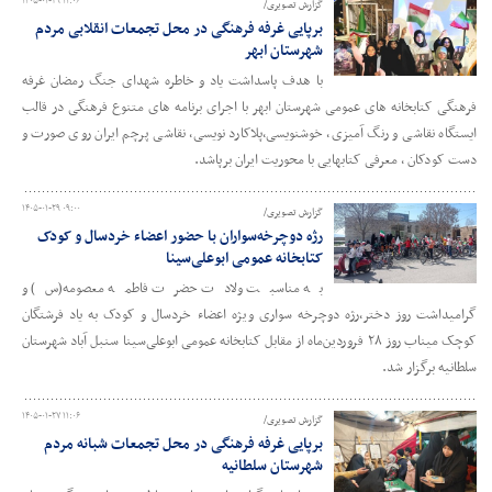
۱۴۰۵-۰۱-۲۹ ۱۱:۰۶
گزارش تصویری/
برپایی غرفه فرهنگی در محل تجمعات انقلابی مردم
شهرستان ابهر
با هدف پاسداشت یاد و خاطره شهدای جنگ رمضان غرفه
فرهنگی کتابخانه های عمومی شهرستان ابهر با اجرای برنامه های متنوع فرهنگی در قالب
ایستگاه نقاشی و رنگ آمیزی، خوشنویسی،پلاکارد نویسی، نقاشی پرچم ایران روی صورت و
دست کودکان ، معرفی کتابهایی با محوریت ایران برپاشد.
۱۴۰۵-۰۱-۲۹ ۰۹:۰۰
گزارش تصویری/
رژه دوچرخه‌سواران با حضور اعضاء خردسال و کودک
کتابخانه عمومی ابوعلی‌سینا
به مناسبت ولادت حضرت فاطمه معصومه(س) و
گرامیداشت روز دختر،رژه دوچرخه سواری ویژه اعضاء خردسال و کودک به یاد فرشتگان
کوچک میناب روز ۲۸ فروردین‌ماه از مقابل کتابخانه عمومی ابوعلی‌سینا سنبل آباد شهرستان
سلطانیه برگزار شد.
۱۴۰۵-۰۱-۲۷ ۱۱:۰۶
گزارش تصویری/
برپایی غرفه فرهنگی در محل تجمعات شبانه مردم
شهرستان سلطانیه