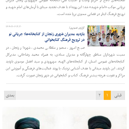
صحنه‌های دفاع از حریم ولایت و امنیت ملی،کتابخانه عمومی سهروردی زنجان میزبان
برپایی موکب «امام شهید» شد؛ این رویداد با هدف تجدید میثاق با آرمان‌های امام شهید و
ترویج فرهنگ ایثار در فضایی معنوی برپا شده است.
۱۴۰۴-۱۲-۰۶ ۱۳:۳۰
گزارش تصویری/
بازدید مدیران شهری زنجان از کتابخانه‌ها؛ جریانی نو
در ترویج فرهنگ کتابخوانی
صبح امروز، منصور سلطانی محمدی، شهردار زنجان، در
معیت شهرداران مناطق چهارگانه و مدیران ستادی، به همراه محمد رضاخانی، مدیرکل
کتابخانه‌های عمومی استان، از کتابخانه‌های الهیه، سهروردی و سید افضل موسوی بازدید
کردند. این بازدید میدانی با هدف آشنایی نزدیک با روند فعالیت‌های فرهنگی و آموزشی این
مراکز و تقویت هرچه بیشتر فرهنگ کتاب و کتابخوانی در شهر زنجان صورت گرفت.
قبلی
۱
۲
بعدی