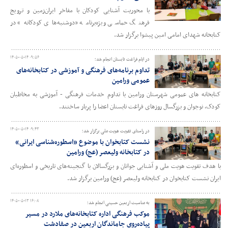
با محوریت آشنایی کودکان با مفاخر ایران‌زمین و ترویج
فرهنگ حماسی ویژه‌برنامه «دوشنبه‌های کودکانه» در
کتابخانه شهدای امامی امین پیشوا برگزار شد.
۱۴۰۵-۰۵-۱۴ ۰۹:۵۶
در ایام فراغت تابستان انجام شد؛
تداوم برنامه‌های فرهنگی و آموزشی در کتابخانه‌های
عمومی ورامین
کتابخانه های عمومی شهرستان ورامین با تداوم خدمات فرهنگی - آموزشی به مخاطبان
کودک، نوجوان و بزرگسال روزهای فراغت تابستان اعضا را پربار ساختند.
۱۴۰۵-۰۵-۱۴ ۰۹:۴۳
در راستای تقویت هویت ملی برگزار شد؛
نشست کتابخوان با موضوع «اسطوره‌شناسی ایرانی»
در کتابخانه ولیعصر (عج) ورامین
با هدف تقویت هویت ملی و آشنایی جوانان و بزرگسالان با گنجینه‌های تاریخی و اسطوره‌ای
ایران نشست کتابخوان در کتابخانه ولیعصر (عج) ورامین برگزار شد.
۱۴۰۵-۰۵-۱۳ ۱۶:۰۸
به مناسبت اربعین حسینی انجام شد؛
موکب فرهنگی اداره کتابخانه‌های ملارد در مسیر
پیاده‌روی جاماندگان اربعین در صفادشت