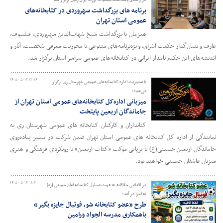
در راستای پاسداشت فیلسوف بزرگ ایران زمین برگزار شد:
برنامه های بزرگداشت سهروردی در کتابخانه‌های
عمومی استان تهران
همزمان با بزرگداشت شیخ شهاب‌الدین سهروردی، فیلسوف،
عارف و بنیان‌گذار حکمت اشراق، ویژه‌برنامه‌های متنوعی با محوریت معرفی شخصیت، آثار و
اندیشه‌های این حکیم نامدار ایرانی در کتابخانه‌های عمومی سراسر استان برگزار شد.
۱۴۰۵-۰۵-۱۲ ۱۲:۱۶
با محوریت اداره کتابخانه‌های عمومی شهرستان ری برگزار
می‌شود؛
میزبانی اداره‌کل کتابخانه‌های عمومی استان تهران از
جاماندگان اربعین پایتخت
کتابداران و کارکنان کتابخانه های عمومی شهرستان ری به
نمایندگی از اداره کل کتابخانه های عمومی استان تهران ضمن شرکت در مسیر پیاده‌روی
جاماندگان اربعین حسینی(ع) با برپایی موکب «کتاب اربعین» با رویکردی فرهنگی و هنری
میزبان عاشقان حسینی خواهند بود.
۱۴۰۵-۰۵-۱۲ ۰۸:۳۰
در اقدامی خلاقانه به همت مسئول کتابخانه امام خمینی (ره)
به اجرا در آمد؛
طرح «عضو کتابخانه شو، فوتبال جایزه بگیر»
باهمکاری مدرسه الجواد ورامین