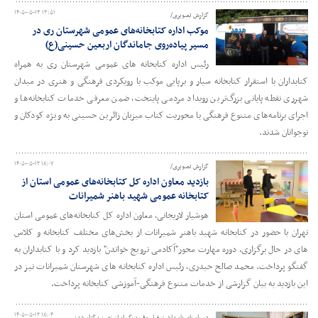
۱۴۰۵-۰۵-۱۳ ۱۳:۵۱
گزارش تصویری/
موکب اداره کتابخانه‌های عمومی شهرستان ری در
مسیر پیاده‌روی جاماندگان اربعین حسینی(ع)
رئیس اداره کتابخانه های عمومی شهرستان ری به همراه
کتابداران با استقرار کتابخانه سیار و برپایی موکب با رویکردی فرهنگی و هنری در میدان
شهرری نقطه پایانی بزرگ‌ترین رویداد مردمی پایتخت، ضمن معرفی خدمات کتابخانه‌ها و
اجرای برنامه‌های متنوع فرهنگی با محوریت کتاب میزبان زائرین حسینی به ویژه کودکان و
نوجوانان شدند.
۱۴۰۵-۰۵-۱۲ ۱۸:۰۷
گزارش تصویری/
بازدید معاون اداره کل کتابخانه‌های عمومی استان از
کتابخانه عمومی شهید باهنر شمیرانات
هوشیار لاریجانی، معاون اداره کل کتابخانه‌های عمومی استان
تهران با حضور در کتابخانه شهید باهنر شمیرانات از بخش‌های مختلف کتابخانه و کلاس
های در حال برگزاری، دوره مهارت محور"آکادمی ترویج خواندن" بازدید کرد و با کتابداران به
گفتگو پرداخت. محمد صالح حیدری، رئیس اداره کتابخانه های شهرستان شمیرانات نیز در
این بازدید به بیان گزارشی از خدمات متنوع فرهنگی-آموزشی کتابخانه پرداخت.
۱۴۰۵-۰۵-۱۲ ۱۸:۰۴