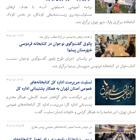
برنامه آموزشی «سمفونی آب»، با هدف ارتقای
مسئولیت‌پذیری زیست‌محیطی کودکان، در بخش کودک
کتابخانه مرکزی پارک‌ شهر تهران برگزار شد.
۱۴۰۵-۰۵-۱۰ ۱۱:۳۳
با هدف ارتقای توانمندی در ارائه مطلب برگزار شد:
پاتوق گفت‌وگوی نوجوان در کتابخانه فردوسی
شهرستان پیشوا
در راستای اجرای طرح پاتوق گفت‌وگوی نوجوان، نشست
کتاب‌خوان در کتابخانه فردوسی شهرستان پیشوا برگزار شد.
۱۴۰۵-۰۵-۱۰ ۱۱:۱۷
تسلیت سرپرست اداره کل کتابخانه‌های
عمومی استان تهران به همکار پشتیبانی اداره کل
در پی درگذشت مادر گرانقدر حمید کلبعلی، همکار محترم
پشتیبانی اداره کل؛ سرپرست اداره کل کتابخانه‌های عمومی
استان تهران، این ضایعه را به همکار گرامی و خانواده ایشان تسلیت گفت.
۱۴۰۵-۰۵-۰۸ ۱۵:۲۹
در دومین جلسه انجمن کتابخانه‌های عمومی پردیس مطرح
شد؛
بررسی نیازها تا برنامه‌ریزی برای تحول کتابخانه‌های