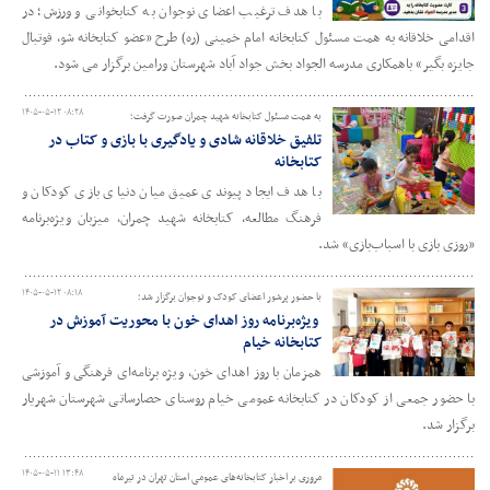
با هدف ترغیب اعضای نوجوان به کتابخوانی و ورزش؛ در
اقدامی خلاقانه به همت مسئول کتابخانه امام خمینی (ره) طرح «عضو کتابخانه شو، فوتبال
جایزه بگیر» باهمکاری مدرسه الجواد بخش جواد آباد شهرستان ورامین برگزار می شود.
۱۴۰۵-۰۵-۱۲ ۰۸:۲۸
به همت مسئول کتابخانه شهید چمران صورت گرفت؛
تلفیق خلاقانه شادی و یادگیری با بازی و کتاب در
کتابخانه
با هدف ایجاد پیوندی عمیق میان دنیای بازی کودکان و
فرهنگ مطالعه، کتابخانه شهید چمران، میزبان ویژه‌برنامه
«روزی بازی با اسباب‌بازی» شد.
۱۴۰۵-۰۵-۱۲ ۰۸:۱۸
با حضور پرشور اعضای کودک و نوجوان برگزار شد؛
ویژه‌برنامه روز اهدای خون با محوریت آموزش در
کتابخانه خیام
همزمان با روز اهدای خون، ویژه‌ برنامه‌ای فرهنگی و آموزشی
با حضور جمعی از کودکان در کتابخانه عمومی خیام روستای حصارساتی شهرستان شهریار
برگزار شد.
۱۴۰۵-۰۵-۱۱ ۱۳:۴۸
مروری بر اخبار کتابخانه‌های عمومی استان تهران در تیرماه