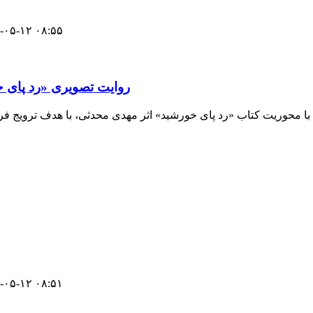
-۰۵-۱۲ ۰۸:۵۵
روایت تصویری «رد پای خ
 با محوریت کتاب «رد پای خورشید» اثر مهدی محدثی، با هدف ترویج فر
-۰۵-۱۲ ۰۸:۵۱