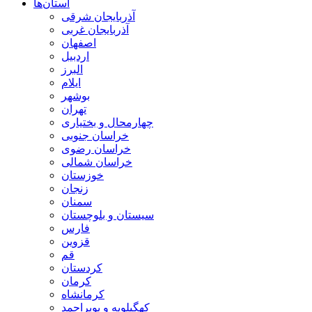
استان‌ها
آذربايجان شرقی
آذربایجان غربی
اصفهان
اردبيل
البرز
ايلام
بوشهر
تهران
چهارمحال و بختياری
خراسان جنوبی
خراسان رضوی
خراسان شمالی
خوزستان
زنجان
سمنان
سيستان و بلوچستان
فارس
قزوين
قم
كردستان
كرمان
كرمانشاه
كهگيلويه و بويراحمد