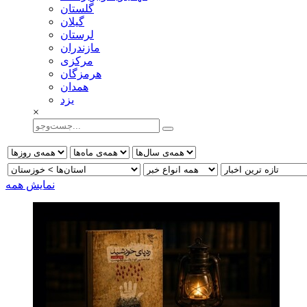
گلستان
گيلان
لرستان
مازندران
مركزی
هرمزگان
همدان
يزد
×
نمایش همه