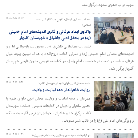
شهید نواب صفوی مشهد، برگزار شد.
۱۴۰۵-۰۳-۱۸ ۱۲:۵۴
به مناسبت سالروز ارتحال ملکوتی بنیانگذار کبیر انقلاب
اسلامی؛
واکاوی ابعاد عرفانی و فکری اندیشه‌های امام خمینی
(ره) در محفل ادبی «اشراق» شهرستان گلبهار
نشست مطالعاتی «اشراق» با محوریت بازخوانی آثار و
اندیشه‌های متعالی امام خمینی (ره) و معرفی کتاب «روح‌الله»، با هدف تبیین پیوند میان
عرفان، سیاست و دیانت در شخصیت امام راحل، در کتابخانه عمومی سلمان فارسی شهرستان
گلبهار برگزار شد.
۱۴۰۵-۰۳-۱۷ ۰۹:۲۱
نشست محفل ادبی «آوای قلم» در شهرستان تکاب؛
روایت شاعرانه از دهه امامت و ولایت
همزمان با دهه امامت و ولایت، محفل ادبی «آوای قلم» با
حضور شاعران و ادیبان در کتابخانه عمومی «ملت» شهرستان
تکاب برگزار شد و شاعران با خوانش تازه‌ترین آثار خود، جایگاه
و ویژگی‌های امام علی (ع) را در قالب شعر ستودند.
۱۴۰۵-۰۳-۱۶ ۱۰:۳۹
در گرامیداشت عید غدیر و سالروز رحلت امام خمینی(ره)؛