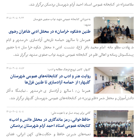
ملاصدرا» در کتابخانه عمومی استاد احمد آرام شهرستان بردسکن برگزار شد.
۱۴۰۵-۰۳-۰۵ ۰۹:۲۳
به میزبانی کتابخانه عمومی شهید نواب صفوی شهرستان
مشهد؛
طنین «شکوه خراسان» در محفل ادبی شاعران رضوی
همزمان با سالروز حماسه تاریخی آزادسازی خرمشهر و ایام
شهادت مظلومانه امام محمدباقر (ع)، نشست ادبی «محفل شکوه خراسان» با حضور
پیشکسوتان رسانه و اهالی قلم در کتابخانه عمومی شهید نواب صفوی مشهد برگزار شد.
۱۴۰۵-۰۳-۰۵ ۰۸:۵۷
گلبهار، کانون ترویج فرهنگ مطالعه و ادب؛
روایت هنر و ادب در کتابخانه‌های عمومی شهرستان
گلبهار؛ از حماسه آزادسازی تا طنین غزل‌ها
همزمان با سالروز آزادسازی خرمشهر، نمایشگاه آثار
دانش‌آموزان و محفل شعر «قلم زرین» در کتابخانه‌های عمومی شهرستان گلبهار برگزار شد.
۱۴۰۵-۰۳-۰۵ ۰۸:۰۸
گامی برای پیوند نسل نو با هویت ملی؛
حافظ‌خوانی، رمز ماندگاری در محفل «انس و ادب»
کتابخانه عمومی استاد احمد آرام شهرستان بردسکن
نغمه‌های شیرین حافظ و حکایت‌های کهن ایرانی، فضای