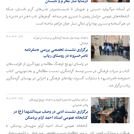
درسایه سار محرم و تابستان
در آستانه سوگ‌واره حسینی و هم‌زمان با غنیمت‌شمردن نفس‌های گرم تابستان، شبکه
کتابخانه‌های عمومی خراسان رضوی با تدبیری هنرمندانه، گوهرهای ناب «هنر» و «دین» را
در هم آمیخته و بستری پویا برای تعالی نسل جوان فراهم ساخته است.
۱۴۰۵-۰۴-۱۳ ۰۸:۴۳
با هدف پیوند میان توسعه گردشگری و صیانت از میراث
فرهنگی؛
برگزاری نشست تخصصی بررسی «سفرنامه
ناصرخسرو» در روستای ریاب
در راستای ترویج فرهنگ مطالعه و بهره‌گیری از ظرفیت‌های
کتاب و میراث فرهنگی در مسیر توسعه گردشگری، نشست مطالعاتی و بحث‌وبررسی کتاب
«سفرنامه ناصرخسرو» با مشارکت گسترده نهادهای فرهنگی و اجرایی در روستای گردشگری
ریاب برگزار شد.
۱۴۰۵-۰۴-۱۳ ۰۷:۴۵
در ایام سوگواری ماه محرم الحرام و با هدف ترویج ارزش‌های
والای عاشورایی؛
برگزاری نشست ادبی در وصف سیدالشهدا (ع) در
کتابخانه عمومی استاد احمد آرام بردسکن
کتابخانه عمومی استاد احمد آرام شهرستان بردسکن، با
همکاری و مشارکت انجمن ادبی و شعر «نظام»، نشست تخصصی شعرخوانی و دلنوشت‌خوانی