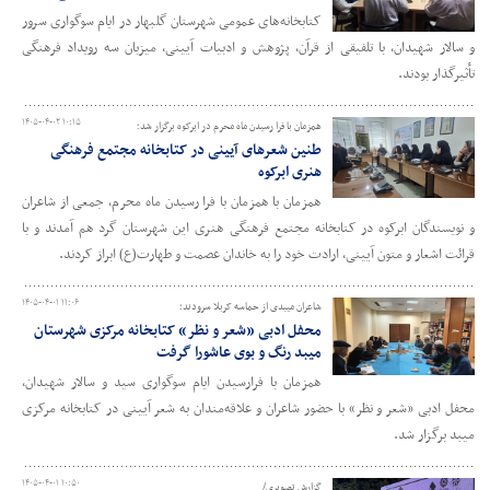
کتابخانه‌های عمومی شهرستان گلبهار در ایام سوگواری سرور
و سالار شهیدان، با تلفیقی از قرآن، پژوهش و ادبیات آیینی، میزبان سه رویداد فرهنگی
تأثیرگذار بودند.
۱۴۰۵-۰۴-۰۲ ۱۰:۱۵
همزمان با فرا رسیدن ماه محرم در ابرکوه برگزار شد؛
طنین شعرهای آیینی در کتابخانه مجتمع فرهنگی
هنری ابرکوه
همزمان با همزمان با فرا رسیدن ماه محرم، جمعی از شاعران
و نویسندگان ابرکوه در کتابخانه مجتمع فرهنگی هنری این شهرستان گرد هم آمدند و با
قرائت اشعار و متون آیینی، ارادت خود را به خاندان عصمت و طهارت(ع) ابراز کردند.
۱۴۰۵-۰۴-۰۱ ۱۱:۰۶
شاعران میبدی از حماسه کربلا سرودند؛
محفل ادبی «شعر و نظر» کتابخانه مرکزی شهرستان
میبد رنگ و بوی عاشورا گرفت
همزمان با فرارسیدن ایام سوگواری سید و سالار شهیدان،
محفل ادبی «شعر و نظر» با حضور شاعران و علاقه‌مندان به شعر آیینی در کتابخانه مرکزی
میبد برگزار شد.
۱۴۰۵-۰۴-۰۱ ۱۰:۵۰
گزارش تصویری/