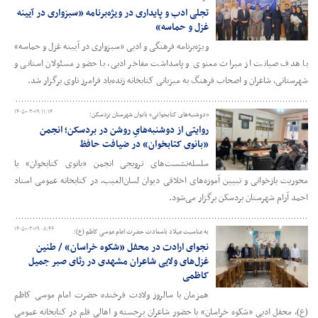
تجلی ادب و پایداری در ویژه‌برنامه «سبزواری در آیینه
غزل و حماسه»
ویژه‌برنامه فرهنگی و ادبی «سبزواری در آیینه غزل و حماسه»
با هدف صیانت از میراث معنوی و پاسداشت مفاخر ادبی، با حضور مسئولان استانی و
شهرستانی، شاعران و اصحاب فرهنگ به میزبانی کتابخانه زنده‌یاد فرامرز ناوی برگزار شد.
۱۴۰۵-۰۳-۱۹ ۱۱:۱۴
«دوشنبه‌های کتابخوانی» بانوان شهرستان بردسکن؛
روایتی از دوشنبه‌هایِ روشن در بردسکن؛ انجمن
«بانوی کتابخوان» در ضیافت حافظ
سلسله‌نشست‌های ترویجی انجمن «بانوی کتابخوان» با
محوریت بازخوانی و تبیین آموزه‌های اخلاقی دیوان لسان‌الغیب، در کتابخانه عمومی استاد
احمد آرام شهرستان بردسکن برگزار می‌شود.
۱۴۰۵-۰۳-۱۹ ۰۸:۴۶
به مناسبت میلاد باسعادت حضرت امام موسی کاظم (ع)؛
نجوای ارادت در محفل «شکوه خراسان» / طنین
غزل‌های ولایی شاعران مشهدی در رثای صبر جمیل
کاظمی
همزمان با سالروز ولادت فرخنده حضرت امام موسی کاظم
(ع)، محفل ادبی «شکوه خراسان» با حضور شاعران برجسته و اهالی قلم در کتابخانه عمومی