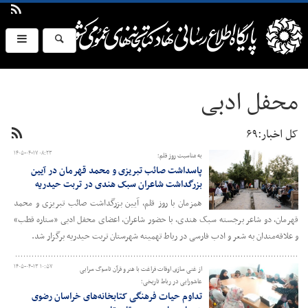
محفل ادبی
کل اخبار:۶۹
۱۴۰۵-۰۴-۱۷ ۰۸:۲۳
به مناسبت روز قلم؛
پاسداشت صائب تبریزی و محمد قهرمان در آیین
بزرگداشت شاعران سبک هندی در تربت حیدریه
همزمان با روز قلم، آیین بزرگداشت صائب تبریزی و محمد
قهرمان، دو شاعر برجسته سبک هندی، با حضور شاعران، اعضای محفل ادبی «ستاره قطب»
و علاقه‌مندان به شعر و ادب فارسی در رباط تهمینه شهرستان تربت حیدریه برگزار شد.
۱۴۰۵-۰۴-۱۳ ۱۰:۵۷
از غنی سازی اوقات فراغت با هنر و قرآن تاسوگ سرایی
عاشورایی در رباط تاریخی؛
تداوم حیات فرهنگی کتابخانه‌های خراسان رضوی