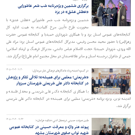
برگزاری ششمین ویژه‌برنامه شب شعر عاشورایی
«عطش عشق» در یزد
ششمین ویژه‌برنامه شب شعر عاشورایی «عطش عشق» با
محوریت طرح «آیین سرخ کلمات»، به همت اداره کل
کتابخانه‌های عمومی استان یزد و با همکاری شهرداری حمیدیا و کتابخانه عمومی حضرت
زهرا(س) با حضور محمد محسن رفیعی، مدیرکل کتابخانه‌های عمومی استان یزد؛ مراد علی
الله وردی، شهردار حمیدیا؛ حجت الاسلام عباس دانشی، مدیرکل فرهنگ و ارشاد اسلامی؛
جمعی از شاعران برجسته استان و سایر علاقه‌مندان در محل مجتمع امام علی(ع) برگزار شد.
۱۴۰۵-۰۳-۳۰ ۱۱:۳۰
در گستره اندیشه و یاد ماندگارهای فرهنگی دیار سربداران؛
«شریعتی؛ معلمی برای همیشه»؛ تلاقی تفکر و پژوهش
در کتابخانه دکتر علی شریعتی شهرستان سبزوار
با همکاری کتابخانه دکتر علی شریعتی و محفل فلسفه و
اندیشه نوین، ویژه برنامه «شریعتی؛ معلمی برای همیشه» در کتابخانه دکتر علی شریعتی
برگزار شد.
۱۴۰۵-۰۳-۳۰ ۰۹:۴۳
طنین معرفت حسینی درمحفل ادبی «شکوه خراسان»؛
پیوند هنر واژه و معرفت حسینی در کتابخانه عمومی
شهید نواب صفوی شهرستان مشهد