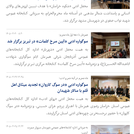
محفل ادبی «شکوه خراسان» با هدف تبیین ارزش‌های والای
انسانی و پاسداشت شعائر مذهبی در آستانه ماه محرم‌الحرام، به میزبانی کتابخانه عمومی
شهید نواب صفوی در شهرستان مشهد برگزار شد.
۱۴۰۵-۰۳-۳۰ ۰۸:۳۰
همزمان با دهه اول ماه محرم؛
سوگواره ادبی «آیین سرخ کلمات» در تبریز برگزار شد
به همت محفل ادبی «شهریار» اداره کل کتابخانه‌های
عمومی آذربایجان شرقی همزمان ایام سوگواری شهادت
اباعبدالله الحسین(ع)، ویژه‌برنامه «آیین سرخ کلمات» کتابخانه مرکزی تبریز برگزارشد.
۱۴۰۵-۰۳-۲۷ ۱۳:۴۵
ماه محرم در آینه شعر و ادب؛
سوگواره ادبی «در سوگ کاروان» تجدید میثاق اهل
قلم با سالار شهیدان
به همت محفل ادبی «رواق ادب» اداره کل کتابخانه‌های
عمومی استان خراسان رضوی همزمان با اهتزاز پرچم عزای حسینی، ویژه‌برنامه «در سوگ
کاروان» با حضور برجسته‌ترین چهره‌های ادبی استان برگزارشد.
۱۴۰۵-۰۳-۲۵ ۱۲:۲۲
به میزبانی اداره کتابخانه‌های عمومی شهرستان سبزوار صورت
گرفت؛