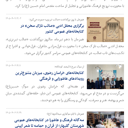
با محوریت ترویج فرهنگ عاشورایی و تجلیل از ساحت مقدس امام حسین (ع) را کرد.
۱۴۰۵-۰۴-۰۹ ۱۲:۰۲
همزمان با روز بزرگداشت «صائب تبریزی» صورت می‌گیرد؛
برگزاری محفل ادبی «صائب نازک سخن» در
کتابخانه‌های عمومی کشور
همزمان با دهم تیرماه، سالروز بزرگداشت «صائب تبریزی»،
محفل ادبی «صائب نازک سخن» با محوریت غزل‌سرایی شاعران، غزل‌خوانی و اقتراح از
تک‌بیت‌های ناب صائب، در کتابخانه‌های عمومی سراسر کشور برگزار می‌شود.
۱۴۰۵-۰۴-۰۶ ۱۴:۱۱
از سوگ سرخ تا لبخند کودکانه؛
کتابخانه‌های خراسان رضوی، میزبان متنوع‌ترین
رویدادهای عاشورایی و فرهنگی
در هفته‌ای که خراسانِ رضوی در سوگِ حسین(ع)
می‌گریست و در مدحِ او می‌سرود، کتابخانه‌های عمومی این دیار، حلقه‌های گمشده‌ی میانِ
شعر و روضه، هنر و معرفت، کودکی و رستگاری را به هم دوختند.
۱۴۰۵-۰۴-۰۶ ۱۲:۲۹
همزمان با ایام سوگواری سیدالشهدا (ع)؛
سه‌گانه فرهنگ و عاشورا در کتابخانه‌های عمومی
شهرستان گلبهار؛ از قرآن و حماسه تا شعر آیینی