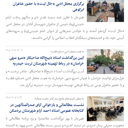
برگزاری محفل ادبی «خال لبت» با حضور شاعران
ابرکوهی
همزمان با تقارن عید سعید غدیر خم و سالروز رحلت امام
خمینی(ره)، جمعی از شاعران شهرستان آبادان در محفل ادبی
«خال لبت» گردهم آمدند و با خوانش شعرهایی از دیوان امام خمینی(ره) و سروده‌های
آیینی خود، یاد و اندیشه‌های بنیانگذار انقلاب اسلامی را گرامی داشتند.
۱۴۰۵-۰۳-۱۳ ۱۳:۰۳
به همت محفل ادبی «ستاره قطب»؛
آیین بزرگداشت استاد ذبیح‌الله صاحبکار «سرو سهی
خراسان» در رباط تهمینه شهرستان تربت حیدریه
آیین بزرگداشت استاد ذبیح‌الله صاحبکار، شاعر برجسته و
غزل‌سرای توانمند خراسان، با عنوان «سرو سهی خراسان»، به همت محفل ادبی «ستاره قطب»
و با حضور شاعران بومی در رباط تاریخی تهمینه شهرستان تربت حیدریه برگزار شد.
۱۴۰۵-۰۳-۰۵ ۱۱:۲۴
به منظور تکریم مقام شامخ بنیان‌گذار حکمت متعالیه؛
نشست مطالعاتی و بازخوانی آرای صدرالمتألهین در
کتابخانه عمومی استاد احمد آرام شهرستان بردسکن
همزمان با روز بزرگداشت ملاصدرا، ویژه برنامه مطالعاتی با
محوریت معرفی رمان «مردی در تبعید ابدی» و تبیین بسته مطالعاتی «سیر ورود به اندیشه