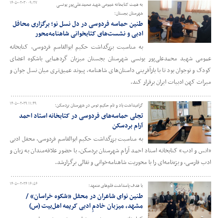
۱۴۰۵-۰۲-۳۰ ۰۹:۲۷
به همت کتابخانه عمومی شهید محمدعلی‌پور یونسی
شهرستان بجستان؛
طنین حماسه فردوسی در دل نسل نو؛ برگزاری محافل
ادبی و نشست‌های کتابخوانی شاهنامه‌محور
به مناسبت بزرگداشت حکیم ابوالقاسم فردوسی، کتابخانه
عمومی شهید محمدعلی‌پور یونسی شهرستان بجستان میزبان گردهمایی باشکوه اعضای
کودک و نوجوان بود تا با بازآفرینی داستان‌های شاهنامه، پیوند عمیق‌تری میان نسل جوان و
میراث کهن ادبیات ایران برقرار کند.
۱۴۰۵-۰۲-۲۹ ۱۱:۴۹
گرامیداشت یاد و نام حکیم توس در شهرستان بردسکن؛
تجلی حماسه‌های فردوسی در کتابخانه استاد احمد
آرام بردسکن
به مناسبت بزرگداشت حکیم ابوالقاسم فردوسی، محفل ادبی
«انس و ادب» کتابخانه استاد احمد آرام شهرستان بردسکن، با حضور علاقه‌مندان به زبان و
ادب فارسی، ویژه‌نامه‌ای را با محوریت شاهنامه‌خوانی و نقالی برگزارشد.
۱۴۰۵-۰۲-۲۴ ۱۶:۵۶
با هدف پاسداشت قلم‌های متعهد؛
طنین نوای شاعران در محفل «شکوه خراسان» /
مشهد، میزبان خادمِ ادبی کریمه اهل‌بیت (س)