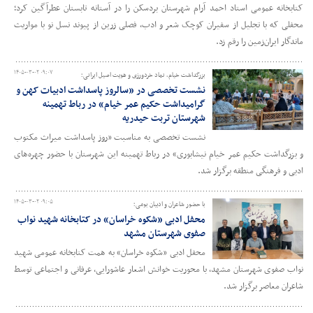
کتابخانه عمومی استاد احمد آرام شهرستان بردسکن را در آستانه تابستان عطرآگین کرد؛
محفلی که با تجلیل از سفیران کوچک شعر و ادب، فصلی زرین از پیوند نسل نو با مواریث
ماندگار ایران‌زمین را رقم زد.
۱۴۰۵-۰۳-۰۲ ۰۹:۰۷
بزرگداشت خیام، نماد خردورزی و هویت اصیل ایرانی؛
نشست تخصصی در «سالروز پاسداشت ادبیات کهن و
گرامیداشت حکیم عمر خیام» در رباط تهمینه
شهرستان تربت حیدریه
نشست تخصصی به مناسبت «روز پاسداشت میراث مکتوب
و بزرگداشت حکیم عمر خیام نیشابوری» در رباط تهمینه این شهرستان با حضور چهره‌های
ادبی و فرهنگی منطقه برگزار شد.
۱۴۰۵-۰۳-۰۲ ۰۹:۰۵
با حضور شاعران و ادیبان بومی؛
محفل ادبی «شکوه خراسان» در کتابخانه شهید نواب
صفوی شهرستان مشهد
محفل ادبی «شکوه خراسان» به همت کتابخانه عمومی شهید
نواب صفوی شهرستان مشهد، با محوریت خوانش اشعار عاشورایی، عرفانی و اجتماعی توسط
شاعران معاصر برگزار شد.