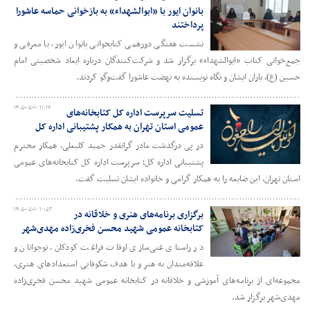
بانوان ایور با «ابوالشهداء» به بازخوانی حماسه عاشورا
پرداختند
نشست هفتگی دورهمی کتابخوانی بانوان ایور، با معرفی و
جمع‌خوانی کتاب «ابوالشهداء» برگزار شد و شرکت‌کنندگان درباره ابعاد شخصیتی امام
حسین (ع)، یاران ایشان و نگاه نویسنده به نهضت عاشورا گفت‌وگو کردند.
۱۴۰۵-۰۵-۱۰ ۱۱:۱۷
تسلیت سرپرست اداره کل کتابخانه‌های
عمومی استان تهران به همکار پشتیبانی اداره کل
در پی درگذشت مادر گرانقدر حمید کلبعلی، همکار محترم
پشتیبانی اداره کل؛ سرپرست اداره کل کتابخانه‌های عمومی
استان تهران، این ضایعه را به همکار گرامی و خانواده ایشان تسلیت گفت.
۱۴۰۵-۰۵-۱۰ ۱۰:۵۲
برگزاری برنامه‌های هنری و خلاقانه در
کتابخانه عمومی شهید محسن فخری‌زاده مهدی‌شهر
در راستای غنی‌سازی اوقات فراغت کودکان، نوجوانان و
علاقه‌مندان به هنر و با هدف شکوفایی استعدادهای هنری،
مجموعه‌ای از برنامه‌های آموزشی و خلاقانه در کتابخانه عمومی شهید محسن فخری‌زاده
مهدی‌شهر برگزار شد.