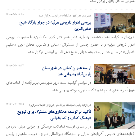
عمومی ساحل چابهار برگزار شد.
۱۴۰۵-۰۵-۱۰ ۰۹:۳۸
عصر شعر «در کوی نیکنامان» در اردبیل برگزار شد؛
بررسی ادوار تاریخی مرثیه در جوار بارگاه شیخ
صفی‌الدین
هم‌زمان با گرامیداشت «هفته اردبیل»، عصر شعر «در کوی نیکنامان» با محوریت بررسی
ادوار تاریخی مرثیه و با حضور جمعی از مسئولان استانی و شاعران محفل ادبی «حکیم
فضولی» در سالن خطایی مجموعه جهانی شیخ صفی‌الدین اردبیلی برگزار شد.
۱۴۰۵-۰۵-۱۰ ۰۹:۳۷
از سه عنوان کتاب در شهرستان
پارس‌آباد رونمایی شد
در مراسم گرامیداشت «روز شهرستان پارس‌آباد» از کتاب‌های
«روز آخر»، «فرزند نیچه» و «کتاب نمی‌میرد»، رونمایی شد.
۱۴۰۵-۰۵-۱۰ ۰۹:۳۵
در بازدید رئیس نمایشگاه بین‌المللی تبریز از کتابخانه مرکزی؛
تأکید بر توسعه همکاری‌های مشترک برای ترویج
فرهنگ کتاب و کتابخوانی
در راستای توسعه تعاملات فرهنگی و اجرایی میان اداره‌کل
کتابخانه‌های عمومی آذربایجان شرقی و نمایشگاه بین‌المللی تبریز، حبیب ماهوتی؛ رئیس