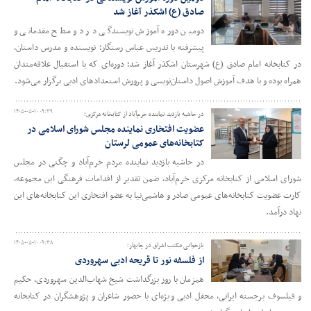
صادق (ع) اشکذر آغاز شد
دومین دوره آموزش نویسندگی در دو سطح مقدماتی و
پیشرفته با تدریس عباس رستگار؛ نویسنده و مدرس داستان،
در کتابخانه امام صادق (ع) شهرستان اشکذر آغاز شد؛ دوره‌ای که با استقبال علاقه‌مندان
همراه بوده و با هدف آموزش اصول داستان‌نویسی و پرورش استعدادهای ادبی برگزار می‌شود.
۱۴۰۵-۰۵-۱۰ ۰۹:۳۹
در حاشیه بازدید نماینده خرم‌آباد از کتابخانه مرکزی؛
عضویت افتخاری نماینده مجلس شورای اسلامی در
کتابخانه‌های عمومی لرستان
در حاشیه بازدید نماینده مردم خرم‌آباد و چگنی در مجلس
شورای اسلامی از کتابخانه مرکزی خرم‌آباد، ضمن تقدیر از اقدامات فرهنگی این مجموعه،
کارت عضویت کتابخانه‌های عمومی صادر و هاشمی‌نیا به عضو افتخاری این کتابخانه‌های این
نهاد درآمد.
۱۴۰۵-۰۵-۱۰ ۰۹:۳۸
بازخوانی مکتب اشراق در چابهار؛
از فلسفه نور تا قریحه ادبی سهروردی
همزمان با روز بزرگداشت شیخ شهاب‌الدین سهروردی، حکیم
و فیلسوف برجسته ایرانی، محفل ادبی ویژه‌ای با حضور شاعران و پژوهشگران در کتابخانه