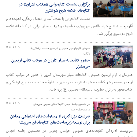
برگزاری نشست کتابخوانی «مکتب اشراق» در
کتابخانه علامه شیخ شوشتری
نشست کتابخوانی با هدف آشنایی اعضا با زندگی، اندیشه‌ها و
آثار برجسته شیخ شهاب‌الدین سهروردی، فیلسوف و عارف نامدار ایرانی، در کتابخانه علامه
شیخ شوشتری برگزار شد.
۱۴۰۵-۰۵-۱۰ ۰۹:۰۰
همزمان با ایام اربعین حسینی و در مسیر خدمت فرهنگی به
زائران؛
حضور کتابخانه سیار کارون در موکب کتاب اربعین
خرمشهر
همزمان با ایام اربعین حسینی، کتابخانه سیار شهرستان کارون با حضور در موکب کتاب
اربعین مستقر در کتابخانه شهید شریف خرمشهر، به ارائه خدمات متنوع فرهنگی و
کتاب‌محور به زائران حضرت اباعبدالله الحسین (ع) پرداخت.
۱۴۰۵-۰۵-۱۰ ۰۹:۰۰
در نخستین جلسه انجمن کتابخانه‌های عمومی شهرستان
سربیشه مطرح شد؛
ضرورت بهره‌گیری از مسئولیت‌های اجتماعی معادن
برای توسعه زیرساخت‌های کتابخانه‌ای سربیشه
سرپرست اداره‌کل کتابخانه‌های عمومی خراسان جنوبی در نخستین جلسه انجمن