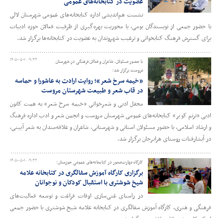
عضویت در کتابخانه‌های عمومی
نشست هم‌اندیشی اداره کتابخانه‌های عمومی شهرستان لالی
با حضور جمعی از نویسندگان بومی، با محوریت بهره‌گیری از ظرفیت فعالان حوزه ادبیات
برای گسترش فرهنگ کتابخوانی و ترغیب شهروندان به عضویت در کتابخانه‌ها برگزار شد.
۱۴۰۵-۰۵-۱۰ ۰۹:۳۲
با حضور مسئولان، شاعران و فعالان فرهنگی در شهرستان
مروست برگزار شد؛
«خیمه سرخ شعر»؛ روایت ارادت به عاشورا و حماسه
در قاب شعر و طبیعت شهرستان مروست
محفل ادبی و شعرخوانی «خیمه سرخ شعر» به همت کانون
ادبی «ترنم کویر» کتابخانه‌های عمومی شهرستان مروست و انجمن شعر و ادب اداره فرهنگ
و ارشاد اسلامی، با حضور مسئولان استانی و شهرستانی، شاعران و علاقه‌مندان به شعر آیینی،
در آبشارقنات روستای هرابرجان برگزار شد.
۱۴۰۵-۰۵-۱۰ ۰۹:۳۲
کارگاه مهارت‌محور در کتابخانه‌های عمومی خوزستان؛
برگزاری کارگاه آموزش سفالگری در کتابخانه علامه
شیخ شوشتری با استقبال کودکان و نوجوانان
در راستای غنی‌سازی اوقات فراغت و توسعه فعالیت‌های
فرهنگی و هنری، کارگاه آموزش سفالگری در کتابخانه علامه شیخ شوشتری با حضور جمعی