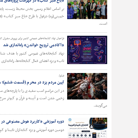
«باغ سبز کتاب» در فهرست پروژه‌های منتخب (Longlist) یازدهمین دوره جایزه جهانی ary Award ۲۰۲۶
است.
فراخوان نهاد کتابخانه‌های عمومی کشور برای پرورش سفیران ک
«آکادمی ترویج خواندن» راه‌اندازی شد
نهاد کتابخانه‌های عمومی کشور با هدف شناس
تاب» ویژه اعضای فعال کتابخانه‌ها، راه‌اندازی 
فیلم/
آیین مردم یزد در محرم (قسمت ششم)؛ مر
در این مراسم اسب سفیدی را با پارچه‌های س
زخمی شدن است و آیینه و قرآن و کبوتر سرخ 
می‌گویند.
دوره آموزشی «کاربرد هوش مصنوعی در خدم
دومین دوره آموزشی ویژه کتاﺑﺪﺍﺭﺍﻥ ﻧﺎﺑﯿﻨﺎ و کمﺑﯿﻨﺎ، روزهای ۲۱، ۲۴ و ۲۷ تیرماه، در بستر اس