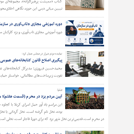
کتاب «معیشت پرهیزکارانه»، مجموعه‌ای موض
تبیین مبانی دینی این حوزه، نگاهی اخلاق‌محور
دوره آموزشی مجازی «تاب‌آوری در سازمان؛
دوره آموزشی مجازی تاب‌آوری، ویژه کارکنان س
نماینده مردم شیراز در مجلس عنوان کرد؛
پیگیری اصلاح قانون کتابخانه‌های عمومی
محمدحسین فیروزی؛ مدیرکل کتابخانه‌های عموم
تقویت زیرساخت‌های مطالعاتی، خواستار حمایت 
فیلم/
آیین مردم یزد در محرم (قسمت هفتم)؛ مر
این مراسم یاد آور حمل اسرای کربلا با کجا
بوده، نخل نام گرفته است. نخل‌ گردانی یا ن
در محرم است.قدیمی‌ترین نخل شهر یزد که برای دورۀ قاجار است، نخلی است ک