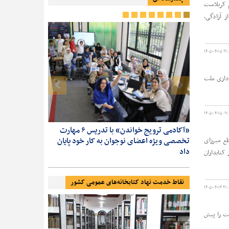
م کربلاست
 آزادگی،
۱۴۰۵-۰۴-۱۵ ۲۱:
اداری ملت
۱۴۰۵-۰۴-۱۵ ۰۹
 حضور
«آکادمی ترویج خواندن» با تدریس ۶ مهارت
از پادکست تا
ر
تخصصی ویژه اعضای نوجوان به کار خود پایان
ترویج خواندن
طع میرزای
داد
۲۴ ساعته و در قالب ۴ شیفت کاری ۶ ساعته، با حضور کتابداران
نقاط خدمت نهاد کتابخانه‌های عمومی کشور
۱۴۰۵-۰۴-۱۴ ۲۱:
مت را پیش