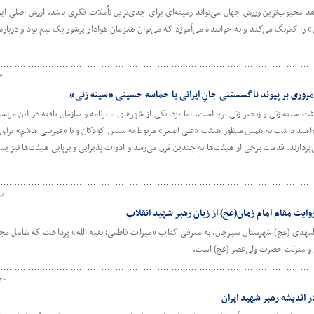
 محبوب‌ترین ورزش جهان می‌تواند زمینه‌ای برای جدی‌ترین تأملات فکری باشد. ارزش اصلی این 
ا کمرنگ می‌کند و به خواننده می‌آموزد که می‌توان همزمان هوادار پرشور یک تیم بود و دربار
۳۰
وری بر پیوند ناگسستنی جانِ ایرانی با حماسه‌ حسینی «سینه زنی»
سینه زنی و زنجیر زنی برپا است. اما یزد، یکی از شهرهای با برنامه و سازمان یافته در این مر
هید داشت به همین منظور هیئت «علی اصغر» مربوط به سنین کودکان و یا «قمربنی هاشم» برای ج
پردازند. قدمت برخی از هیئت‌ها به چندین قرن می‌رسد و ادوات پذیرایی و برپایی هیئت‌ها نیز بسیا
۰۸
ایت مقام امام زمان(عج) از زبان رهبر شهید انقلاب
المهدی (عج) شهرستان سیرجان، به معرفی کتاب «میراث فاطمی؛ بقیه الله» پرداخت که شامل مجم
ام و منزلت حضرت ولی‌عصر (عج) است.
:۳۴
 اندیشه رهبر شهید ایران