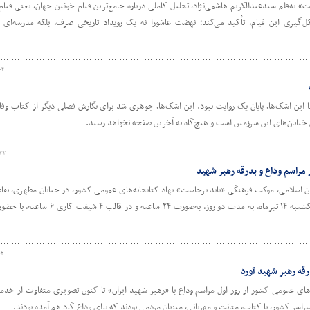
به‌قلم سیدعبدالکریم هاشمی‌نژاد، تحلیل کاملی درباره جامع‌ترین قیام خونین جهان، یعنی قیا
یری این قیام، تأکید می‌کند؛ نهضت عاشورا نه یک رویداد تاریخی صرف، بلکه مدرسه‌ای از
۰۴
 این اشک‌ها، پایان یک روایت نبود. این اشک‌ها، جوهری شد برای نگارش فصلی دیگر از کتاب وف
ش خیابان‌های این سرزمین است و هیچ‌گاه به آخرین صفحه نخواهد رسید.
:۳۲
مراسم وداع و بدرقه رهبر شهید
ت‌های مارکتینگ تا گرافیک در
چهارمین روز آکادمی ترویج خواندن با
 «آکادمی ترویج خواندن»
دبیرکل نهاد کتابخانه‌های عمومی کشو
ران اسلامی، موکب فرهنگی «باید برخاست» نهاد کتابخانه‌های عمومی کشور، در خیابان مطهری، تقا
شیرازی، از بامداد شنبه ۱۳ تیرماه تا شامگاه یکشنبه ۱۴ تیرماه، به مدت دو روز، به‌صورت 
۰۲
قه رهبر شهید آورد
های عمومی کشور از روز اول مراسم وداع با «رهبر شهید ایران» تا کنون تصویری متفاوت از خد
سراسر کشور، با کتاب، متانت و مهربانی، میزبان مردمی بودند که برای وداع گرد هم آمده بودند.