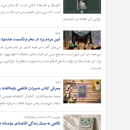
«فوتبال و فلسفه» کتابی است که نشان می‌دهد
است که مرز میان «اندیشیدن» و «لذت بردن» ر
چرایی این علاقه نیز اندیشید.
فیلم/
آیین مردم یزد در محرم (قسمت هشتم)؛ مر
می‌توان گفت در همه کشور در ایام محرم هیئت 
می‌شود. در این شهر نسبت به رنج سنی در هیئت‌های مختلف اجازه ورود خوا
برد. این هیئت‌ها در نهایت با هم ادغام شده و به صورت منظم به عزاداری می‌
هستند.
فیلم/
معرفی کتاب «میراث فاطمی بقیه‌الله»؛ رو
نجمه محمودآبادی؛ کتابدار کتابخانه عمومی 
بیانات ارزشمند رهبر شهید انقلاب درباره مق
مروری بر کتاب «معیشت پرهیزکارانه»؛
نگاهی به سبک زندگی اقتصادی مؤمنانه در