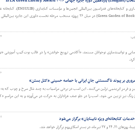
IFLA Green Libr
بر اساس اعلام رسمی بخش محیط زیست، پایداری و کتابخانه‌های فدراسیون بین‌المل
خمینی(ره) دزفول با طرح «باغ سبز کتاب» (Green Garden of Books) در میان ۲۶ پروژه منتخب مرحله نخست داوری این جایزه ب
۴۶
تاب؛
ایی و توانمندسازی نوجوانان مستعد، «آکادمی ترویج خواندن» را در قالب بوت‌کمپ آموزشی «نو
کرد.
۲۶
وری بر پیوند ناگسستنی جانِ ایرانی با حماسه‌ حسینی «کتل بستن»
بز و قرمز ابریشمی تزئین می‌کنند. این اسب در برخی مراسمات به چند شال سرخ و چوب که به نش
رنگ نیز تزیین می شود. اسب را در جلو صف عزاداران به حرکت در می‌آورند و به این مراسم «
۱۵
ات کتابخانه‌ای ویژه نابینایان» برگزار می‌شود
کای‌روم برگزار خواهد شد.