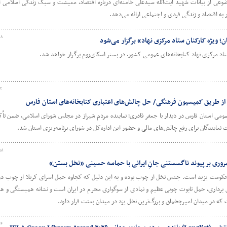
وعی از بیانات شهید آیت‌الله سیدعلی خامنه‌ای درباره اقتصاد، معیشت و سبک زندگی اسلامی 
 به اقتصاد و زندگی فردی و اجتماعی ارائه می‌دهد.
۱۸
 ویژه کارکنان ستاد مرکزی نهاد» برگزار می‌شود
تاد مرکزی نهاد کتابخانه‌های عمومی کشور، در بستر اسکای‌روم برگزار خواهد شد.
۱۲
 از طریق کمیسیون فرهنگی/ حل چالش‌های اعتباری کتابخانه‌های استان فارس
ی استان فارس در دیدار با جعفر قادری؛ نماینده مردم شیراز در مجلس شورای اسلامی، ضمن تأکی
نمایندگان برای رفع چالش‌های مالی و حضور این اداره‌کل در شورای برنامه‌ریزی استان شد.
۵۸
وری بر پیوند ناگسستنی جانِ ایرانی با حماسه‌ حسینی «نخل بستن»
وه حکومت یزید است. جنس نخل از چوب بوده و به این دلیل که کجاوه حمل اسرای کربلا از چوب 
خل ‌برداری، حمل تابوت چوبی عظیم و نمادی از سوگواری محرم در ایران است و نشانه همبستگی و ه
ه در میدان امیرچخماق و بزرگ‌ترین نخل یزد در میدان بعثت قرار دارد.
۴۶