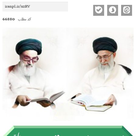
66880
کد مطلب